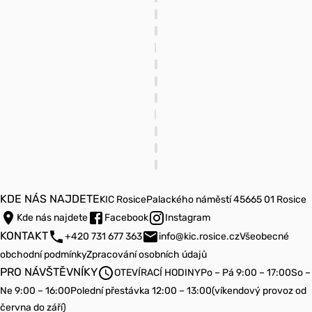
KDE NÁS NAJDETE
KIC Rosice
Palackého náměstí 45
665 01 Rosice
Kde nás najdete
Facebook
Instagram
KONTAKT
+420 731 677 363
info@kic.rosice.cz
Všeobecné
obchodní podmínky
Zpracování osobních údajů
PRO NÁVŠTĚVNÍKY
OTEVÍRACÍ HODINY
Po – Pá 9:00 – 17:00
So –
Ne 9:00 – 16:00
Polední přestávka 12:00 – 13:00
(víkendový provoz od
června do září)